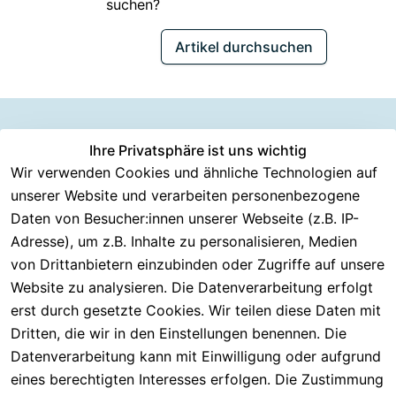
suchen?
Artikel durchsuchen
Information
Versanddie
Ihre Privatsphäre ist uns wichtig
Rechtliches
Kundenserv
ice
en
nstleister
Wir verwenden Cookies und ähnliche Technologien auf
AGB
unserer Website und verarbeiten personenbezogene
Häufige 
Über CMK 
DHL
Impressum
Fragen
Daten von Besucher:innen unserer Webseite (z.B. IP-
Versand
DPD
Datenschutzer
Adresse), um z.B. Inhalte zu personalisieren, Medien
Batterieentsor
Kontakt
klärung
gung
von Drittanbietern einzubinden oder Zugriffe auf unsere
Registrieren
Barrierefreiheit
Website zu analysieren. Die Datenverarbeitung erfolgt
Eektrogeräte-
Serviceverspr
serklärung
erst durch gesetzte Cookies. Wir teilen diese Daten mit
Entsorgung
echen
Widerrufsrech
Dritten, die wir in den Einstellungen benennen. Die
Rückgabe & 
t
Datenverarbeitung kann mit Einwilligung oder aufgrund
30 Tage 
eines berechtigten Interesses erfolgen. Die Zustimmung
testen