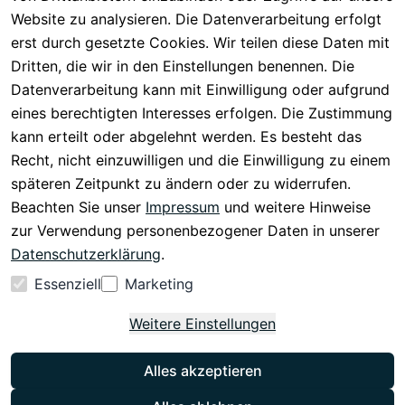
Registrieren
Barrierefreiheit
Website zu analysieren. Die Datenverarbeitung erfolgt
Eektrogeräte-
Serviceverspr
serklärung
erst durch gesetzte Cookies. Wir teilen diese Daten mit
Entsorgung
echen
Widerrufsrech
Dritten, die wir in den Einstellungen benennen. Die
Rückgabe & 
t
Datenverarbeitung kann mit Einwilligung oder aufgrund
30 Tage 
eines berechtigten Interesses erfolgen. Die Zustimmung
testen
kann erteilt oder abgelehnt werden. Es besteht das
Versand & 
Recht, nicht einzuwilligen und die Einwilligung zu einem
Zahlung
späteren Zeitpunkt zu ändern oder zu widerrufen.
Beachten Sie unser
Impressum
und weitere Hinweise
Vertrag
zur Verwendung personenbezogener Daten in unserer
widerrufen
Datenschutzerklärung
.
Essenziell
Marketing
Weitere Einstellungen
Alles akzeptieren
Instagram