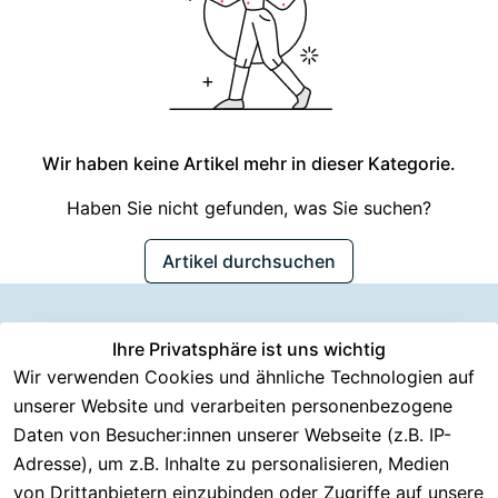
Wir haben keine Artikel mehr in dieser Kategorie.
Haben Sie nicht gefunden, was Sie suchen?
Artikel durchsuchen
Information
Versanddie
Ihre Privatsphäre ist uns wichtig
Rechtliches
Kundenserv
ice
en
nstleister
Wir verwenden Cookies und ähnliche Technologien auf
AGB
unserer Website und verarbeiten personenbezogene
Häufige 
Über CMK 
DHL
Impressum
Fragen
Daten von Besucher:innen unserer Webseite (z.B. IP-
Versand
DPD
Datenschutzer
Adresse), um z.B. Inhalte zu personalisieren, Medien
Batterieentsor
Kontakt
klärung
gung
von Drittanbietern einzubinden oder Zugriffe auf unsere