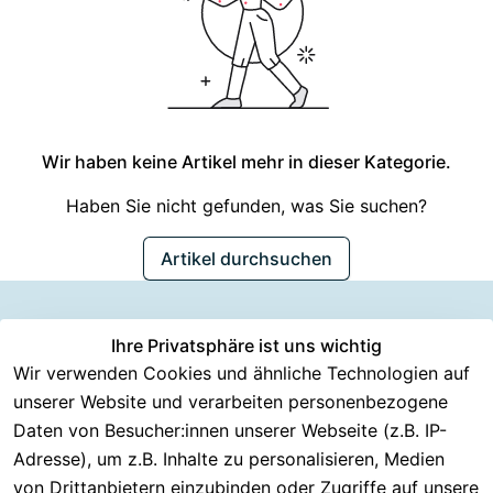
Wir haben keine Artikel mehr in dieser Kategorie.
Haben Sie nicht gefunden, was Sie suchen?
Artikel durchsuchen
Information
Versanddie
Ihre Privatsphäre ist uns wichtig
Rechtliches
Kundenserv
ice
en
nstleister
Wir verwenden Cookies und ähnliche Technologien auf
AGB
unserer Website und verarbeiten personenbezogene
Häufige 
Über CMK 
DHL
Impressum
Fragen
Daten von Besucher:innen unserer Webseite (z.B. IP-
Versand
DPD
Datenschutzer
Adresse), um z.B. Inhalte zu personalisieren, Medien
Batterieentsor
Kontakt
klärung
gung
von Drittanbietern einzubinden oder Zugriffe auf unsere