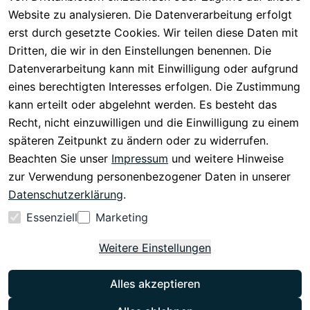
Registrieren
Barrierefreiheit
Website zu analysieren. Die Datenverarbeitung erfolgt
Eektrogeräte-
Serviceverspr
serklärung
erst durch gesetzte Cookies. Wir teilen diese Daten mit
Entsorgung
echen
Widerrufsrech
Dritten, die wir in den Einstellungen benennen. Die
Rückgabe & 
t
Datenverarbeitung kann mit Einwilligung oder aufgrund
30 Tage 
eines berechtigten Interesses erfolgen. Die Zustimmung
testen
kann erteilt oder abgelehnt werden. Es besteht das
Versand & 
Recht, nicht einzuwilligen und die Einwilligung zu einem
Zahlung
späteren Zeitpunkt zu ändern oder zu widerrufen.
Beachten Sie unser
Impressum
und weitere Hinweise
Vertrag
zur Verwendung personenbezogener Daten in unserer
widerrufen
Datenschutzerklärung
.
Essenziell
Marketing
Weitere Einstellungen
Alles akzeptieren
Instagram