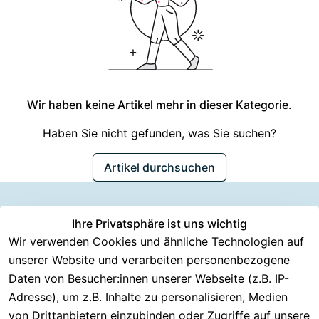
Wir haben keine Artikel mehr in dieser Kategorie.
Haben Sie nicht gefunden, was Sie suchen?
Artikel durchsuchen
Information
Versanddie
Ihre Privatsphäre ist uns wichtig
Rechtliches
Kundenserv
ice
en
nstleister
Wir verwenden Cookies und ähnliche Technologien auf
AGB
unserer Website und verarbeiten personenbezogene
Häufige 
Über CMK 
DHL
Impressum
Fragen
Daten von Besucher:innen unserer Webseite (z.B. IP-
Versand
DPD
Datenschutzer
Adresse), um z.B. Inhalte zu personalisieren, Medien
Batterieentsor
Kontakt
klärung
gung
von Drittanbietern einzubinden oder Zugriffe auf unsere