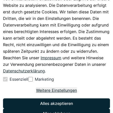
Registrieren
Barrierefreiheit
Website zu analysieren. Die Datenverarbeitung erfolgt
Eektrogeräte-
Serviceverspr
serklärung
erst durch gesetzte Cookies. Wir teilen diese Daten mit
Entsorgung
echen
Widerrufsrech
Dritten, die wir in den Einstellungen benennen. Die
Rückgabe & 
t
Datenverarbeitung kann mit Einwilligung oder aufgrund
30 Tage 
eines berechtigten Interesses erfolgen. Die Zustimmung
testen
kann erteilt oder abgelehnt werden. Es besteht das
Versand & 
Recht, nicht einzuwilligen und die Einwilligung zu einem
Zahlung
späteren Zeitpunkt zu ändern oder zu widerrufen.
Beachten Sie unser
Impressum
und weitere Hinweise
Vertrag
zur Verwendung personenbezogener Daten in unserer
widerrufen
Datenschutzerklärung
.
Essenziell
Marketing
Weitere Einstellungen
Alles akzeptieren
Instagram