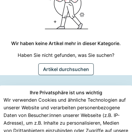
Wir haben keine Artikel mehr in dieser Kategorie.
Haben Sie nicht gefunden, was Sie suchen?
Artikel durchsuchen
Information
Versanddie
Ihre Privatsphäre ist uns wichtig
Rechtliches
Kundenserv
ice
en
nstleister
Wir verwenden Cookies und ähnliche Technologien auf
AGB
unserer Website und verarbeiten personenbezogene
Häufige 
Über CMK 
DHL
Impressum
Fragen
Daten von Besucher:innen unserer Webseite (z.B. IP-
Versand
DPD
Datenschutzer
Adresse), um z.B. Inhalte zu personalisieren, Medien
Batterieentsor
Kontakt
klärung
gung
von Drittanbietern einzubinden oder Zugriffe auf unsere