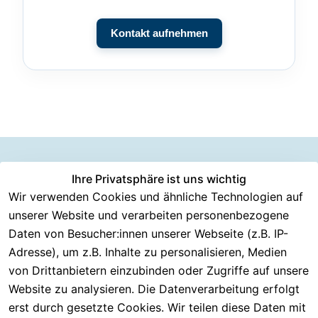
Kontakt aufnehmen
Information
Versanddie
Ihre Privatsphäre ist uns wichtig
Rechtliches
Kundenserv
ice
en
nstleister
Wir verwenden Cookies und ähnliche Technologien auf
AGB
unserer Website und verarbeiten personenbezogene
Häufige 
Über CMK 
DHL
Impressum
Fragen
Daten von Besucher:innen unserer Webseite (z.B. IP-
Versand
DPD
Datenschutzer
Adresse), um z.B. Inhalte zu personalisieren, Medien
Batterieentsor
Kontakt
klärung
gung
von Drittanbietern einzubinden oder Zugriffe auf unsere
Registrieren
Barrierefreiheit
Website zu analysieren. Die Datenverarbeitung erfolgt
Eektrogeräte-
Serviceverspr
serklärung
erst durch gesetzte Cookies. Wir teilen diese Daten mit
Entsorgung
echen