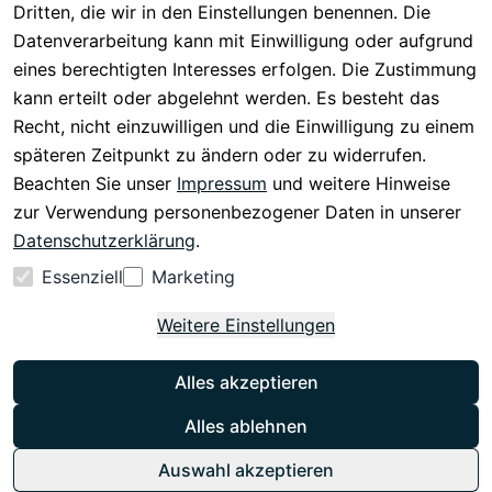
Widerrufsrech
Dritten, die wir in den Einstellungen benennen. Die
Rückgabe & 
t
Datenverarbeitung kann mit Einwilligung oder aufgrund
30 Tage 
eines berechtigten Interesses erfolgen. Die Zustimmung
testen
kann erteilt oder abgelehnt werden. Es besteht das
Versand & 
Recht, nicht einzuwilligen und die Einwilligung zu einem
Zahlung
späteren Zeitpunkt zu ändern oder zu widerrufen.
Beachten Sie unser
Impressum
und weitere Hinweise
Vertrag
zur Verwendung personenbezogener Daten in unserer
widerrufen
Datenschutzerklärung
.
Essenziell
Marketing
Weitere Einstellungen
Alles akzeptieren
Instagram
Alles ablehnen
cmk-versand.de 2026
©
Auswahl akzeptieren