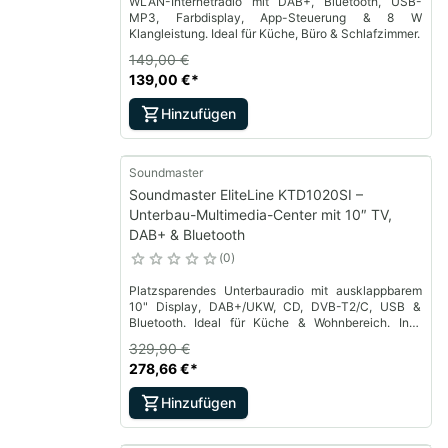
WLAN-Internetradio mit DAB+, Bluetooth, USB-
MP3, Farbdisplay, App-Steuerung & 8 W
Klangleistung. Ideal für Küche, Büro & Schlafzimmer.
149,00 €
139,00 €
*
Hinzufügen
Soundmaster
Soundmaster EliteLine KTD1020SI –
Unterbau-Multimedia-Center mit 10″ TV,
DAB+ & Bluetooth
0
Platzsparendes Unterbauradio mit ausklappbarem
10" Display, DAB+/UKW, CD, DVB-T2/C, USB &
Bluetooth. Ideal für Küche & Wohnbereich. Inkl.
Fernbedienung & Montagezubehör.
329,90 €
278,66 €
*
Hinzufügen