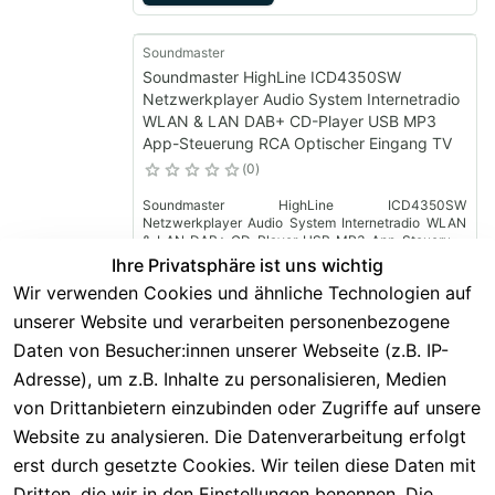
Soundmaster
Soundmaster HighLine ICD4350SW
Netzwerkplayer Audio System Internetradio
WLAN & LAN DAB+ CD-Player USB MP3
App-Steuerung RCA Optischer Eingang TV
0
Soundmaster HighLine ICD4350SW
Netzwerkplayer Audio System Internetradio WLAN
& LAN DAB+ CD-Player USB MP3 App-Steuerung
RCA Optischer Eingang TV
Ihre Privatsphäre ist uns wichtig
299,00 €
219,00 €
*
Wir verwenden Cookies und ähnliche Technologien auf
unserer Website und verarbeiten personenbezogene
Hinzufügen
Daten von Besucher:innen unserer Webseite (z.B. IP-
Adresse), um z.B. Inhalte zu personalisieren, Medien
Soundmaster
von Drittanbietern einzubinden oder Zugriffe auf unsere
Soundmaster HighLine NR955SW Retro
Website zu analysieren. Die Datenverarbeitung erfolgt
Kompaktanlage CD-Player Digitalradio DAB+
UKW USB AUX Bluetooth
erst durch gesetzte Cookies. Wir teilen diese Daten mit
0
Dritten, die wir in den Einstellungen benennen. Die