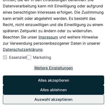
Datenverarbeitung kann mit Einwilligung oder aufgrund
Soundmaster HighLine NR955SW Nostalgie Retro
Kompaktanlage Stereoanlage Radio DAB+ UKW
eines berechtigten Interesses erfolgen. Die Zustimmung
Radio USB CD Player MP3 Bluetooth Digitalradio
kann erteilt oder abgelehnt werden. Es besteht das
149,00 €
Recht, nicht einzuwilligen und die Einwilligung zu einem
119,95 €
*
späteren Zeitpunkt zu ändern oder zu widerrufen.
Optionen anzeigen
Beachten Sie unser
Impressum
und weitere Hinweise
zur Verwendung personenbezogener Daten in unserer
Soundmaster
Datenschutzerklärung
.
Soundmaster HighLine UR2045SI Stereo
Essenziell
Marketing
Küchenradio Unterbauradio DAB+ UKW-RDS
Wecker Equalizer LED Bluetooth
Weitere Einstellungen
0
Soundmaster HighLine UR2045SI DAB+ UKW-RDS
Küchenradio Unterbauradio Digitalradio Bluetooth
Alles akzeptieren
Wecker Equalizer LED
74,90 €
Alles ablehnen
59,90 €
*
Auswahl akzeptieren
Optionen anzeigen