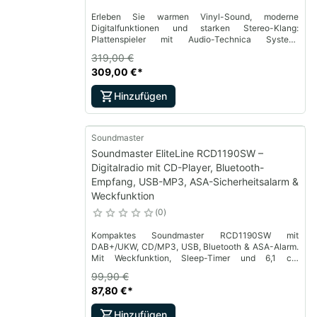
Erleben Sie warmen Vinyl-Sound, moderne
Digitalfunktionen und starken Stereo-Klang:
Plattenspieler mit Audio-Technica System,
DAB+/UKW, CD/MP3, Bluetooth, USB-Encoding und
319,00 €
2-Wege-Lautsprechern.
309,00 €
*
Hinzufügen
Soundmaster
Soundmaster EliteLine RCD1190SW –
Digitalradio mit CD-Player, Bluetooth-
Empfang, USB-MP3, ASA-Sicherheitsalarm &
Weckfunktion
0
Kompaktes Soundmaster RCD1190SW mit
DAB+/UKW, CD/MP3, USB, Bluetooth & ASA-Alarm.
Mit Weckfunktion, Sleep-Timer und 6,1 cm
Farbdisplay – ideal für Zuhause und unterwegs.
99,90 €
87,80 €
*
Hinzufügen