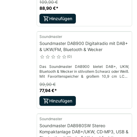
109,90 €
88,90 €
*
Hinzufügen
Soundmaster
Soundmaster DAB900 Digitalradio mit DAB+
& UKW/FM, Bluetooth & Wecker
0
Das Soundmaster DAB900 bietet DAB+, UKW,
Bluetooth & Wecker in stilvollem Schwarz oder Weiß.
Mit Favoritenspeicher & großem 10,9 cm LCD-
Display – perfekt für Zuhause & Büro. Jetzt
99,90 €
entdecken!
77,94 €
*
Hinzufügen
Soundmaster
Soundmaster DAB980SW Stereo
Kompaktanlage DAB+/UKW, CD‑MP3, USB &