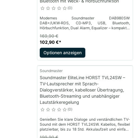
Bluetooth mit Weck‑ & Hörbuchfunktion
0
Modernes Soundmaster DAB980SW:
DAB+/UKW‑RDS, CD‑MP3, USB, Bluetooth,
Hörbuchfunktion, Dual Alarm, Equalizer – kompakter
Musikgenuss mit Atmosphäre.
169,90 €
102,90 €
*
Optionen anzeigen
Soundmaster
Soundmaster EliteLine HORST TVL24SW –
TV-Lautsprecher mit Sprach-
Dialogverstärker, kabelloser Übertragung,
Bluetooth-Streaming und unabhängiger
Lautstärkeregelung
0
Genießen Sie klare Dialoge und verständlichen TV-
Sound mit dem HORST TVL24SW. Kabellos, flexibel
platzierbar, bis zu 18 Std. Akkulaufzeit und einfach
per Plug & Play verbunden
199,90 €