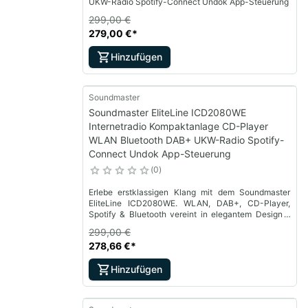
UKW-Radio Spotify-Connect Undok App-Steuerung
299,00 €
279,00 €
*
Hinzufügen
Soundmaster
Soundmaster EliteLine ICD2080WE
Internetradio Kompaktanlage CD-Player
WLAN Bluetooth DAB+ UKW-Radio Spotify-
Connect Undok App-Steuerung
0
Erlebe erstklassigen Klang mit dem Soundmaster
EliteLine ICD2080WE. WLAN, DAB+, CD-Player,
Spotify & Bluetooth vereint in elegantem Design –
perfekt für Musikliebhaber mit höchsten
299,00 €
Ansprüchen!
278,66 €
*
Hinzufügen