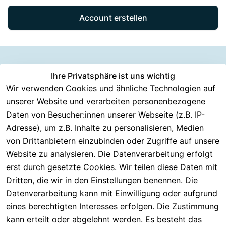
Account erstellen
Information
Versanddie
Ihre Privatsphäre ist uns wichtig
Rechtliches
Kundenserv
ice
en
nstleister
Wir verwenden Cookies und ähnliche Technologien auf
AGB
unserer Website und verarbeiten personenbezogene
Häufige 
Über CMK 
DHL
Impressum
Fragen
Daten von Besucher:innen unserer Webseite (z.B. IP-
Versand
DPD
Datenschutzer
Adresse), um z.B. Inhalte zu personalisieren, Medien
Batterieentsor
Kontakt
klärung
gung
von Drittanbietern einzubinden oder Zugriffe auf unsere
Registrieren
Barrierefreiheit
Website zu analysieren. Die Datenverarbeitung erfolgt
Eektrogeräte-
Serviceverspr
serklärung
erst durch gesetzte Cookies. Wir teilen diese Daten mit
Entsorgung
echen
Widerrufsrech
Dritten, die wir in den Einstellungen benennen. Die
Rückgabe & 
t
Datenverarbeitung kann mit Einwilligung oder aufgrund
30 Tage 
eines berechtigten Interesses erfolgen. Die Zustimmung
testen
kann erteilt oder abgelehnt werden. Es besteht das