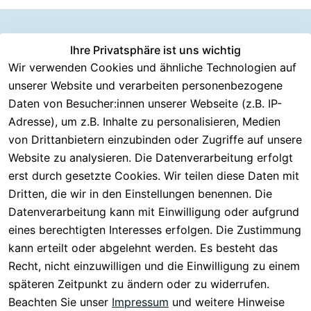
Information
Versanddie
Ihre Privatsphäre ist uns wichtig
Rechtliches
Kundenserv
ice
en
nstleister
Wir verwenden Cookies und ähnliche Technologien auf
AGB
unserer Website und verarbeiten personenbezogene
Häufige 
Über CMK 
DHL
Impressum
Fragen
Daten von Besucher:innen unserer Webseite (z.B. IP-
Versand
DPD
Datenschutzer
Adresse), um z.B. Inhalte zu personalisieren, Medien
Batterieentsor
Kontakt
klärung
gung
von Drittanbietern einzubinden oder Zugriffe auf unsere
Registrieren
Barrierefreiheit
Website zu analysieren. Die Datenverarbeitung erfolgt
Eektrogeräte-
Serviceverspr
serklärung
erst durch gesetzte Cookies. Wir teilen diese Daten mit
Entsorgung
echen
Widerrufsrech
Dritten, die wir in den Einstellungen benennen. Die
Rückgabe & 
t
Datenverarbeitung kann mit Einwilligung oder aufgrund
30 Tage 
eines berechtigten Interesses erfolgen. Die Zustimmung
testen
kann erteilt oder abgelehnt werden. Es besteht das
Versand & 
Recht, nicht einzuwilligen und die Einwilligung zu einem
Zahlung
späteren Zeitpunkt zu ändern oder zu widerrufen.
Beachten Sie unser
Impressum
und weitere Hinweise