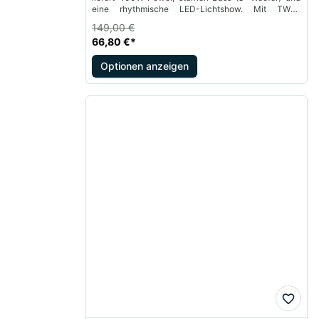
eine rhythmische LED-Lichtshow. Mit TWS-
Funktion und Akku für kabellosen Partyspaß. Jetzt
149,00 €
kaufen!
66,80 €
*
Optionen anzeigen