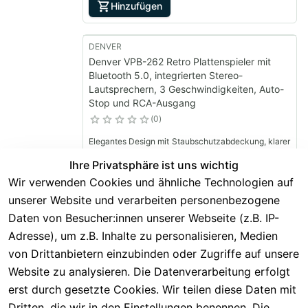
Hinzufügen
DENVER
Denver VPB-262 Retro Plattenspieler mit
Bluetooth 5.0, integrierten Stereo-
Lautsprechern, 3 Geschwindigkeiten, Auto-
Stop und RCA-Ausgang
0
Elegantes Design mit Staubschutzabdeckung, klarer
Stereosound, RCA-Ausgang für externe Verstärker
und flexible Geschwindigkeitswahl 33/45/78 RPM.
Ihre Privatsphäre ist uns wichtig
99,00 €
Wir verwenden Cookies und ähnliche Technologien auf
71,22 €
*
unserer Website und verarbeiten personenbezogene
Daten von Besucher:innen unserer Webseite (z.B. IP-
Hinzufügen
Adresse), um z.B. Inhalte zu personalisieren, Medien
von Drittanbietern einzubinden oder Zugriffe auf unsere
DENVER
Website zu analysieren. Die Datenverarbeitung erfolgt
Denver VPL-230 Retro-Plattenspieler mit
Bluetooth Senden & Empfang für z.B.
erst durch gesetzte Cookies. Wir teilen diese Daten mit
Kopfhörer, USB-Aufnahme & Lautsprecher
Dritten, die wir in den Einstellungen benennen. Die