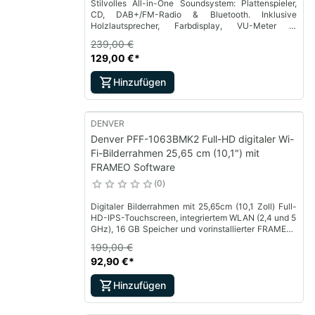
Stilvolles All-in-One Soundsystem: Plattenspieler,
CD, DAB+/FM-Radio & Bluetooth. Inklusive
Holzlautsprecher, Farbdisplay, VU-Meter &
Fernbedienung
239,00 €
129,00 €
*
Hinzufügen
DENVER
Denver PFF-1063BMK2 Full-HD digitaler Wi-
Fi-Bilderrahmen 25,65 cm (10,1") mit
FRAMEO Software
0
Digitaler Bilderrahmen mit 25,65cm (10,1 Zoll) Full-
HD-IPS-Touchscreen, integriertem WLAN (2,4 und 5
GHz), 16 GB Speicher und vorinstallierter FRAMEO-
Software zum einfachen Übertragen von Fotos und
199,00 €
Videos per App.
92,90 €
*
Hinzufügen