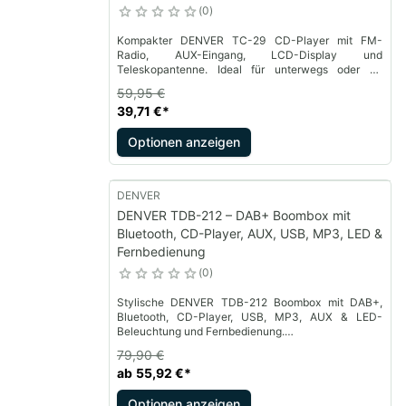
0
Kompakter DENVER TC-29 CD-Player mit FM-
Radio, AUX-Eingang, LCD-Display und
Teleskopantenne. Ideal für unterwegs oder zu
Hause.
59,95 €
39,71 €
*
Optionen anzeigen
DENVER
DENVER TDB-212 – DAB+ Boombox mit
Bluetooth, CD-Player, AUX, USB, MP3, LED &
Fernbedienung
0
Stylische DENVER TDB-212 Boombox mit DAB+,
Bluetooth, CD-Player, USB, MP3, AUX & LED-
Beleuchtung und Fernbedienung.
Erhältlich in verschiedenen Farben. Flexibler
79,90 €
Musikgenuss und Lichteffekte überall!
ab
55,92 €
*
Optionen anzeigen