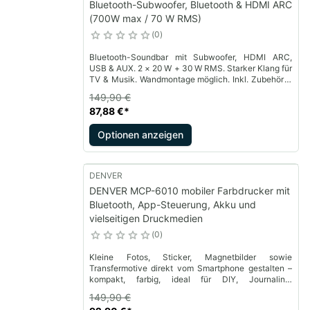
Bluetooth-Subwoofer, Bluetooth & HDMI ARC
(700W max / 70 W RMS)
0
Bluetooth-Soundbar mit Subwoofer, HDMI ARC,
USB & AUX. 2 × 20 W + 30 W RMS. Starker Klang für
TV & Musik. Wandmontage möglich. Inkl. Zubehör &
Fernbedienung.
149,90 €
87,88 €
*
Optionen anzeigen
DENVER
DENVER MCP-6010 mobiler Farbdrucker mit
Bluetooth, App-Steuerung, Akku und
vielseitigen Druckmedien
0
Kleine Fotos, Sticker, Magnetbilder sowie
Transfermotive direkt vom Smartphone gestalten –
kompakt, farbig, ideal für DIY, Journaling,
Geschenke sowie persönliche Deko-Ideen.
149,90 €