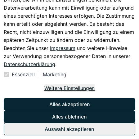
0
Datenverarbeitung kann mit Einwilligung oder aufgrund
Retro-Plattenspieler mit Bluetooth-Sender &
eines berechtigten Interesses erfolgen. Die Zustimmung
Empfänger, USB-Aufnahme, SD-Slot und
kann erteilt oder abgelehnt werden. Es besteht das
Lautsprecher – Vinyl hören, streamen & digitalisieren
in einem Gerät.
Recht, nicht einzuwilligen und die Einwilligung zu einem
149,00 €
ab
68,77 €
*
späteren Zeitpunkt zu ändern oder zu widerrufen.
Beachten Sie unser
Impressum
und weitere Hinweise
Optionen anzeigen
zur Verwendung personenbezogener Daten in unserer
Datenschutzerklärung
.
DENVER
Essenziell
Marketing
DENVER WRD-60 – Robustes
Baustellenradio mit DAB+, Bluetooth & Akku,
IP54
Weitere Einstellungen
0
Alles akzeptieren
Robustes Baustellenradio mit DAB+/FM, Bluetooth,
100 W Leistung, spritzwassergeschützt (IP54) und 5
Stunden Akkulaufzeit. Ideal für harte Einsätze.
Alles ablehnen
99,95 €
53,90 €
*
Auswahl akzeptieren
Hinzufügen