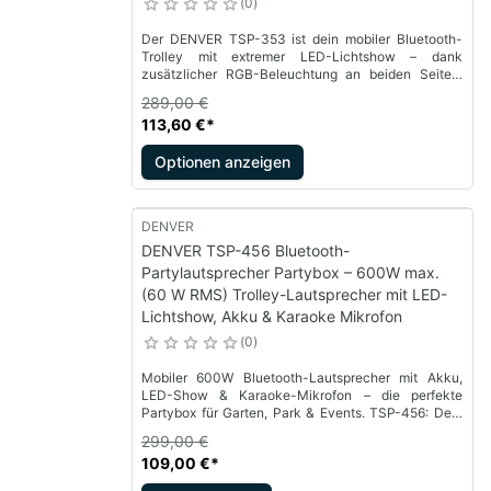
0
Der DENVER TSP-353 ist dein mobiler Bluetooth-
Trolley mit extremer LED-Lichtshow – dank
zusätzlicher RGB-Beleuchtung an beiden Seiten.
400 W Power, Bluetooth 5.0, Akku und Mikrofon –
289,00 €
perfekt für jede Party!
113,60 €
*
Optionen anzeigen
DENVER
DENVER TSP-456 Bluetooth-
Partylautsprecher Partybox – 600W max.
(60 W RMS) Trolley-Lautsprecher mit LED-
Lichtshow, Akku & Karaoke Mikrofon
0
Mobiler 600W Bluetooth-Lautsprecher mit Akku,
LED-Show & Karaoke-Mikrofon – die perfekte
Partybox für Garten, Park & Events. TSP-456: Dein
Sound. Dein Style. Deine Bühne.
299,00 €
109,00 €
*