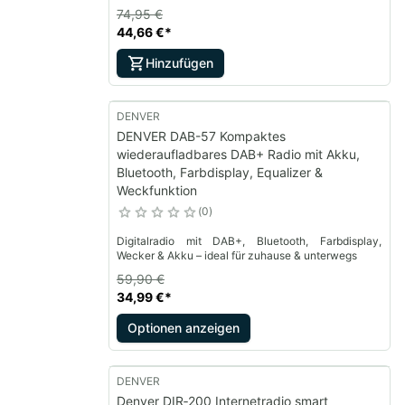
und elegantes Design – ideal für Zuhause oder Büro
74,95 €
44,66 €
*
Hinzufügen
DENVER
DENVER DAB-57 Kompaktes
wiederaufladbares DAB+ Radio mit Akku,
Bluetooth, Farbdisplay, Equalizer &
Weckfunktion
0
Digitalradio mit DAB+, Bluetooth, Farbdisplay,
Wecker & Akku – ideal für zuhause & unterwegs
59,90 €
34,99 €
*
Optionen anzeigen
DENVER
Denver DIR‑200 Internetradio smart