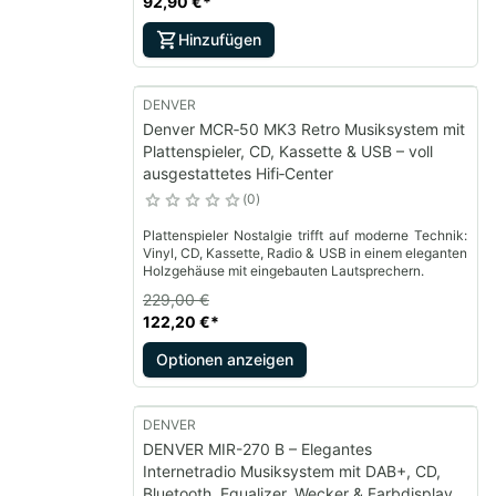
92,90 €
*
Hinzufügen
DENVER
Denver MCR‑50 MK3 Retro Musiksystem mit
Plattenspieler, CD, Kassette & USB – voll
ausgestattetes Hifi‑Center
0
Plattenspieler Nostalgie trifft auf moderne Technik:
Vinyl, CD, Kassette, Radio & USB in einem eleganten
Holzgehäuse mit eingebauten Lautsprechern.
229,00 €
122,20 €
*
Optionen anzeigen
DENVER
DENVER MIR-270 B – Elegantes
Internetradio Musiksystem mit DAB+, CD,
Bluetooth, Equalizer, Wecker & Farbdisplay