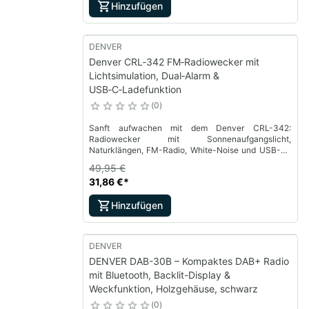
Hinzufügen
DENVER
Denver CRL‑342 FM‑Radiowecker mit
Lichtsimulation, Dual‑Alarm &
USB‑C‑Ladefunktion
0
Sanft aufwachen mit dem Denver CRL-342:
Radiowecker mit Sonnenaufgangslicht,
Naturklängen, FM-Radio, White-Noise und USB-C-
Ladefunktion.
49,95 €
31,86 €
*
Hinzufügen
DENVER
DENVER DAB-30B – Kompaktes DAB+ Radio
mit Bluetooth, Backlit-Display &
Weckfunktion, Holzgehäuse, schwarz
0