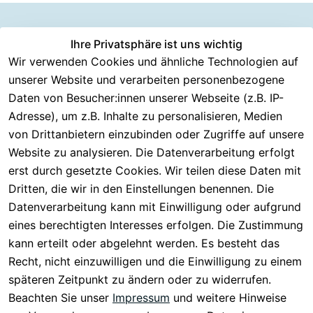
Information
Versanddie
Ihre Privatsphäre ist uns wichtig
Rechtliches
Kundenserv
ice
en
nstleister
Wir verwenden Cookies und ähnliche Technologien auf
AGB
unserer Website und verarbeiten personenbezogene
Häufige 
Über CMK 
DHL
Impressum
Fragen
Daten von Besucher:innen unserer Webseite (z.B. IP-
Versand
DPD
Datenschutzer
Adresse), um z.B. Inhalte zu personalisieren, Medien
Batterieentsor
Kontakt
klärung
gung
von Drittanbietern einzubinden oder Zugriffe auf unsere
Registrieren
Barrierefreiheit
Website zu analysieren. Die Datenverarbeitung erfolgt
Eektrogeräte-
Serviceverspr
serklärung
erst durch gesetzte Cookies. Wir teilen diese Daten mit
Entsorgung
echen
Widerrufsrech
Dritten, die wir in den Einstellungen benennen. Die
Rückgabe & 
t
Datenverarbeitung kann mit Einwilligung oder aufgrund
30 Tage 
eines berechtigten Interesses erfolgen. Die Zustimmung
testen
kann erteilt oder abgelehnt werden. Es besteht das
Versand & 
Recht, nicht einzuwilligen und die Einwilligung zu einem
Zahlung
späteren Zeitpunkt zu ändern oder zu widerrufen.
Beachten Sie unser
Impressum
und weitere Hinweise
Vertrag