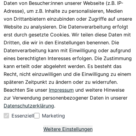
Fragen
Daten von Besucher:innen unserer Webseite (z.B. IP-
Versand
DPD
Datenschutzer
Adresse), um z.B. Inhalte zu personalisieren, Medien
Batterieentsor
Kontakt
klärung
gung
von Drittanbietern einzubinden oder Zugriffe auf unsere
Registrieren
Barrierefreiheit
Website zu analysieren. Die Datenverarbeitung erfolgt
Eektrogeräte-
Serviceverspr
serklärung
erst durch gesetzte Cookies. Wir teilen diese Daten mit
Entsorgung
echen
Widerrufsrech
Dritten, die wir in den Einstellungen benennen. Die
Rückgabe & 
t
Datenverarbeitung kann mit Einwilligung oder aufgrund
30 Tage 
eines berechtigten Interesses erfolgen. Die Zustimmung
testen
kann erteilt oder abgelehnt werden. Es besteht das
Versand & 
Recht, nicht einzuwilligen und die Einwilligung zu einem
Zahlung
späteren Zeitpunkt zu ändern oder zu widerrufen.
Beachten Sie unser
Impressum
und weitere Hinweise
Vertrag
zur Verwendung personenbezogener Daten in unserer
widerrufen
Datenschutzerklärung
.
Essenziell
Marketing
Weitere Einstellungen