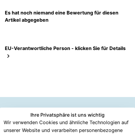
Es hat noch niemand eine Bewertung für diesen
Artikel abgegeben
EU-Verantwortliche Person - klicken Sie für Details
Information
Versanddie
Ihre Privatsphäre ist uns wichtig
Rechtliches
Kundenserv
ice
en
nstleister
Wir verwenden Cookies und ähnliche Technologien auf
AGB
unserer Website und verarbeiten personenbezogene
Häufige 
Über CMK 
DHL
Impressum