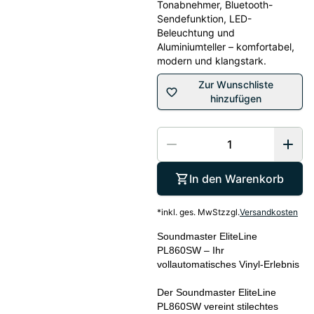
Tonabnehmer, Bluetooth-
Sendefunktion, LED-
Beleuchtung und
Aluminiumteller – komfortabel,
modern und klangstark.
Zur Wunschliste
hinzufügen
In den Warenkorb
*
inkl. ges. MwSt
zzgl.
Versandkosten
Soundmaster EliteLine
PL860SW – Ihr
vollautomatisches Vinyl-Erlebnis
Der Soundmaster EliteLine
PL860SW vereint stilechtes