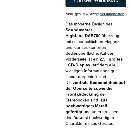
In den Warenkorb
*
inkl. ges. MwSt
zzgl.
Versandkosten
Das moderne Design des
Soundmaster
HighLine DAB700
überzeugt
mit seiner schlichten Eleganz
und klar strukturierten
Bedienoberfläche. Auf der
Vorderseite ist ein
2,9" großes
LCD-Display
, auf dem alle
wichtigen Informationen gut
lesbar dargestellt sind.
Die
zentrale Bedieneinheit auf
der Oberseite sowie die
Frontabdeckung
der
Stereoboxen sind
aus
hochwertigem Metall
gefertigt
und unterstreichen
den äußerst hochwertigen
Charakter dieses Gerätes.