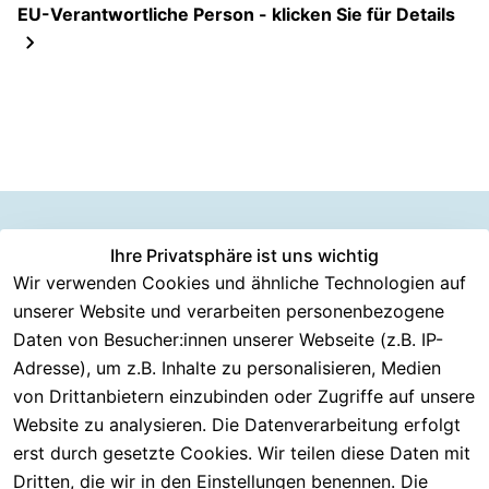
EU-Verantwortliche Person - klicken Sie für Details
Information
Versanddie
Ihre Privatsphäre ist uns wichtig
Rechtliches
Kundenserv
ice
en
nstleister
Wir verwenden Cookies und ähnliche Technologien auf
AGB
unserer Website und verarbeiten personenbezogene
Häufige 
Über CMK 
DHL
Impressum
Fragen
Daten von Besucher:innen unserer Webseite (z.B. IP-
Versand
DPD
Datenschutzer
Adresse), um z.B. Inhalte zu personalisieren, Medien
Batterieentsor
Kontakt
klärung
gung
von Drittanbietern einzubinden oder Zugriffe auf unsere
Registrieren
Barrierefreiheit
Website zu analysieren. Die Datenverarbeitung erfolgt
Eektrogeräte-
Serviceverspr
serklärung
erst durch gesetzte Cookies. Wir teilen diese Daten mit
Entsorgung
echen
Widerrufsrech
Dritten, die wir in den Einstellungen benennen. Die