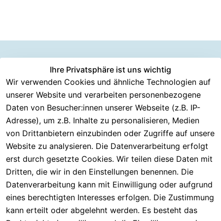
Information
Versanddie
Ihre Privatsphäre ist uns wichtig
Rechtliches
Kundenserv
ice
en
nstleister
Wir verwenden Cookies und ähnliche Technologien auf
AGB
unserer Website und verarbeiten personenbezogene
Häufige 
Über CMK 
DHL
Impressum
Fragen
Daten von Besucher:innen unserer Webseite (z.B. IP-
Versand
DPD
Datenschutzer
Adresse), um z.B. Inhalte zu personalisieren, Medien
Batterieentsor
Kontakt
klärung
gung
von Drittanbietern einzubinden oder Zugriffe auf unsere
Registrieren
Barrierefreiheit
Website zu analysieren. Die Datenverarbeitung erfolgt
Eektrogeräte-
Serviceverspr
serklärung
erst durch gesetzte Cookies. Wir teilen diese Daten mit
Entsorgung
echen
Widerrufsrech
Dritten, die wir in den Einstellungen benennen. Die
Rückgabe & 
t
Datenverarbeitung kann mit Einwilligung oder aufgrund
30 Tage 
eines berechtigten Interesses erfolgen. Die Zustimmung
testen
kann erteilt oder abgelehnt werden. Es besteht das
Versand & 