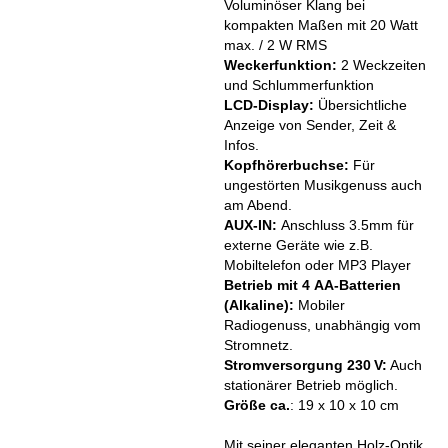
Voluminöser Klang bei
kompakten Maßen mit 20 Watt
max. / 2 W RMS
Weckerfunktion:
2 Weckzeiten
und Schlummerfunktion
LCD‑Display:
Übersichtliche
Anzeige von Sender, Zeit &
Infos.
Kopfhörerbuchse:
Für
ungestörten Musikgenuss auch
am Abend.
AUX-IN:
Anschluss 3.5mm für
externe Geräte wie z.B.
Mobiltelefon oder MP3 Player
Betrieb mit 4 AA‑Batterien
(Alkaline):
Mobiler
Radiogenuss, unabhängig vom
Stromnetz.
Stromversorgung 230 V:
Auch
stationärer Betrieb möglich.
Größe ca.
: 19 x 10 x 10 cm
Mit seiner eleganten Holz‑Optik