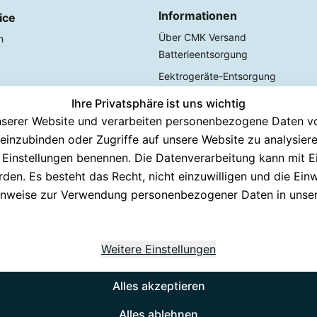
Informationen
ice
Über CMK Versand
n
Batterieentsorgung
Eektrogeräte-Entsorgung
Ihre Privatsphäre ist uns wichtig
echen
serer Website und verarbeiten personenbezogene Daten von
 Tage testen
n einzubinden oder Zugriffe auf unsere Website zu analysier
lung
en Einstellungen benennen. Die Datenverarbeitung kann mit E
den. Es besteht das Recht, nicht einzuwilligen und die Ein
inweise zur Verwendung personenbezogener Daten in unse
Weitere Einstellungen
Alles akzeptieren
Instagram
Alles ablehnen