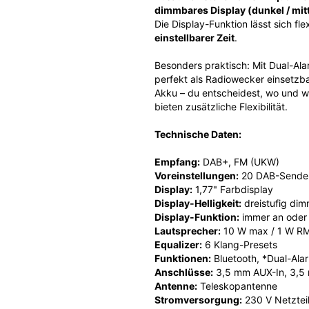
dimmbares Display (dunkel / mitte
Die Display-Funktion lässt sich flex
einstellbarer Zeit
.
Besonders praktisch: Mit Dual-Al
perfekt als Radiowecker einsetzb
Akku – du entscheidest, wo und w
bieten zusätzliche Flexibilität.
Technische Daten:
Empfang:
DAB+, FM (UKW)
Voreinstellungen:
20 DAB-Sender,
Display:
1,77" Farbdisplay
Display-Helligkeit:
dreistufig dimm
Display-Funktion:
immer an oder 
Lautsprecher:
10 W max / 1 W R
Equalizer:
6 Klang-Presets
Funktionen:
Bluetooth, *Dual-Ala
Anschlüsse:
3,5 mm AUX-In, 3,5
Antenne:
Teleskopantenne
Stromversorgung:
230 V Netzteil