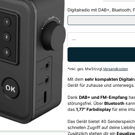
Digitalradio mit DAB+, Bluetooth,
*
inkl. ges. MwSt
zzgl.
Versandkosten
Mit dem
sehr kompakten Digital
Gerät für zuhause und unterwegs.
Dank
DAB+ und FM-Empfang
has
störungsfrei. Über
Bluetooth
kann
das
1,77" Farbdisplay
für eine int
Das Gerät bietet 40 Senderspeich
schnellen Zugriff auf deine Liebli
Zusätzlich stehen dir ein
Equalize