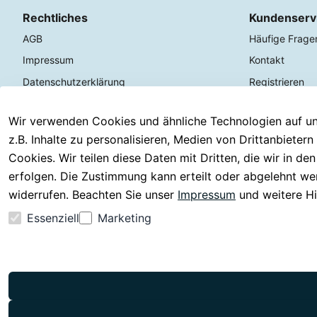
Rechtliches
Kundenserv
AGB
Häufige Frage
Impressum
Kontakt
Datenschutzerklärung
Registrieren
Barrierefreiheitserklärung
Serviceverspr
Wir verwenden Cookies und ähnliche Technologien auf un
Widerrufsrecht
Rückgabe & 30
z.B. Inhalte zu personalisieren, Medien von Drittanbieter
Versand & Zah
Cookies. Wir teilen diese Daten mit Dritten, die wir in d
erfolgen. Die Zustimmung kann erteilt oder abgelehnt wer
Vertrag widerrufen
widerrufen. Beachten Sie unser
Impressum
und weitere H
Essenziell
Marketing