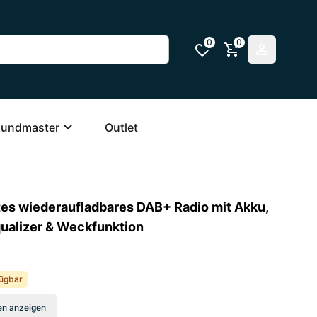
0
0
undmaster
Outlet
 wiederaufladbares DAB+ Radio mit Akku,
qualizer & Weckfunktion
fügbar
en anzeigen