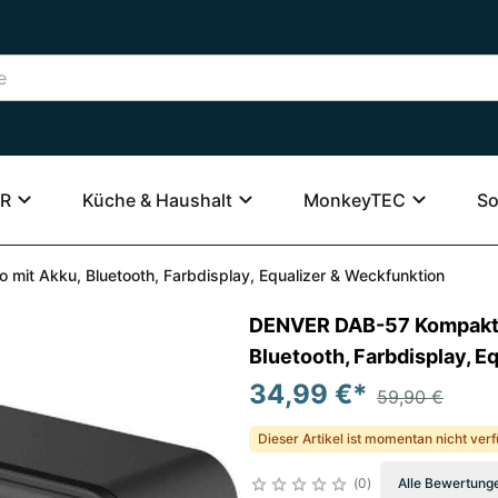
R
Küche & Haushalt
MonkeyTEC
So
it Akku, Bluetooth, Farbdisplay, Equalizer & Weckfunktion
DENVER DAB-57 Kompaktes
Bluetooth, Farbdisplay, E
34,99 €
*
59,90 €
Dieser Artikel ist momentan nicht ver
0
Alle Bewertung