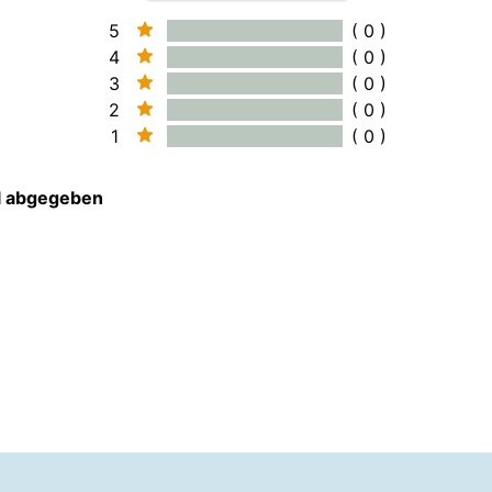
5
( 0 )
4
( 0 )
3
( 0 )
2
( 0 )
1
( 0 )
el abgegeben