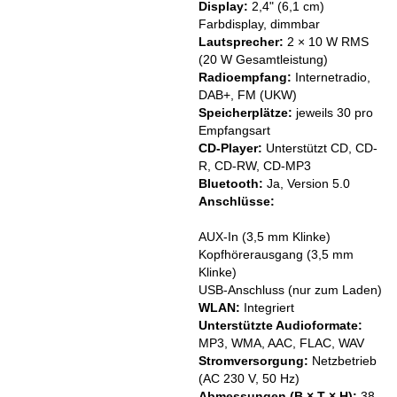
Display:
2,4" (6,1 cm)
Farbdisplay, dimmbar
Lautsprecher:
2 × 10 W RMS
(20 W Gesamtleistung)
Radioempfang:
Internetradio,
DAB+, FM (UKW)
Speicherplätze:
jeweils 30 pro
Empfangsart
CD-Player:
Unterstützt CD, CD-
R, CD-RW, CD-MP3
Bluetooth:
Ja, Version 5.0
Anschlüsse:
AUX-In (3,5 mm Klinke)
Kopfhörerausgang (3,5 mm
Klinke)
USB-Anschluss (nur zum Laden)
WLAN:
Integriert
Unterstützte Audioformate:
MP3, WMA, AAC, FLAC, WAV
Stromversorgung:
Netzbetrieb
(AC 230 V, 50 Hz)
Abmessungen (B × T × H):
38