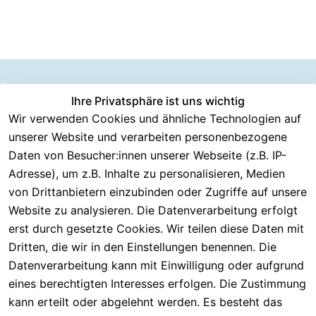
Information
Versanddie
Ihre Privatsphäre ist uns wichtig
Rechtliches
Kundenserv
ice
en
nstleister
Wir verwenden Cookies und ähnliche Technologien auf
AGB
unserer Website und verarbeiten personenbezogene
Häufige 
Über CMK 
DHL
Impressum
Fragen
Daten von Besucher:innen unserer Webseite (z.B. IP-
Versand
DPD
Datenschutzer
Adresse), um z.B. Inhalte zu personalisieren, Medien
Batterieentsor
Kontakt
klärung
gung
von Drittanbietern einzubinden oder Zugriffe auf unsere
Registrieren
Barrierefreiheit
Website zu analysieren. Die Datenverarbeitung erfolgt
Eektrogeräte-
Serviceverspr
serklärung
erst durch gesetzte Cookies. Wir teilen diese Daten mit
Entsorgung
echen
Widerrufsrech
Dritten, die wir in den Einstellungen benennen. Die
Rückgabe & 
t
Datenverarbeitung kann mit Einwilligung oder aufgrund
30 Tage 
eines berechtigten Interesses erfolgen. Die Zustimmung
testen
kann erteilt oder abgelehnt werden. Es besteht das
Versand & 