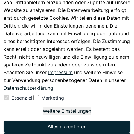
gung
von Drittanbietern einzubinden oder Zugriffe auf unsere
Registrieren
Barrierefreiheit
Website zu analysieren. Die Datenverarbeitung erfolgt
Eektrogeräte-
Serviceverspr
serklärung
erst durch gesetzte Cookies. Wir teilen diese Daten mit
Entsorgung
echen
Widerrufsrech
Dritten, die wir in den Einstellungen benennen. Die
Rückgabe & 
t
Datenverarbeitung kann mit Einwilligung oder aufgrund
30 Tage 
eines berechtigten Interesses erfolgen. Die Zustimmung
testen
kann erteilt oder abgelehnt werden. Es besteht das
Versand & 
Recht, nicht einzuwilligen und die Einwilligung zu einem
Zahlung
späteren Zeitpunkt zu ändern oder zu widerrufen.
Beachten Sie unser
Impressum
und weitere Hinweise
Vertrag
zur Verwendung personenbezogener Daten in unserer
widerrufen
Datenschutzerklärung
.
Essenziell
Marketing
Weitere Einstellungen
Alles akzeptieren
Instagram