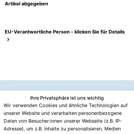
Artikel abgegeben
EU-Verantwortliche Person - klicken Sie für Details
Information
Versanddie
Ihre Privatsphäre ist uns wichtig
Rechtliches
Kundenserv
ice
en
nstleister
Wir verwenden Cookies und ähnliche Technologien auf
AGB
unserer Website und verarbeiten personenbezogene
Häufige 
Über CMK 
DHL
Impressum
Fragen
Daten von Besucher:innen unserer Webseite (z.B. IP-
Versand
DPD
Datenschutzer
Adresse), um z.B. Inhalte zu personalisieren, Medien
Batterieentsor
Kontakt
klärung