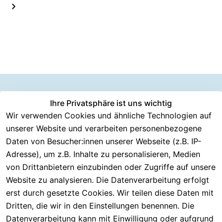
Information
Versanddie
Ihre Privatsphäre ist uns wichtig
Rechtliches
Kundenserv
ice
en
nstleister
Wir verwenden Cookies und ähnliche Technologien auf
AGB
unserer Website und verarbeiten personenbezogene
Häufige 
Über CMK 
DHL
Impressum
Fragen
Daten von Besucher:innen unserer Webseite (z.B. IP-
Versand
DPD
Datenschutzer
Adresse), um z.B. Inhalte zu personalisieren, Medien
Batterieentsor
Kontakt
klärung
gung
von Drittanbietern einzubinden oder Zugriffe auf unsere
Registrieren
Barrierefreiheit
Website zu analysieren. Die Datenverarbeitung erfolgt
Eektrogeräte-
Serviceverspr
serklärung
erst durch gesetzte Cookies. Wir teilen diese Daten mit
Entsorgung
echen
Widerrufsrech
Dritten, die wir in den Einstellungen benennen. Die
Rückgabe & 
t
Datenverarbeitung kann mit Einwilligung oder aufgrund