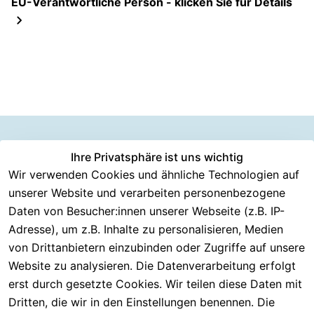
EU-Verantwortliche Person - klicken Sie für Details
Information
Versanddie
Ihre Privatsphäre ist uns wichtig
Rechtliches
Kundenserv
ice
en
nstleister
Wir verwenden Cookies und ähnliche Technologien auf
AGB
unserer Website und verarbeiten personenbezogene
Häufige 
Über CMK 
DHL
Impressum
Fragen
Daten von Besucher:innen unserer Webseite (z.B. IP-
Versand
DPD
Datenschutzer
Adresse), um z.B. Inhalte zu personalisieren, Medien
Batterieentsor
Kontakt
klärung
gung
von Drittanbietern einzubinden oder Zugriffe auf unsere
Registrieren
Barrierefreiheit
Website zu analysieren. Die Datenverarbeitung erfolgt
Eektrogeräte-
Serviceverspr
serklärung
erst durch gesetzte Cookies. Wir teilen diese Daten mit
Entsorgung
echen
Widerrufsrech
Dritten, die wir in den Einstellungen benennen. Die
Rückgabe & 