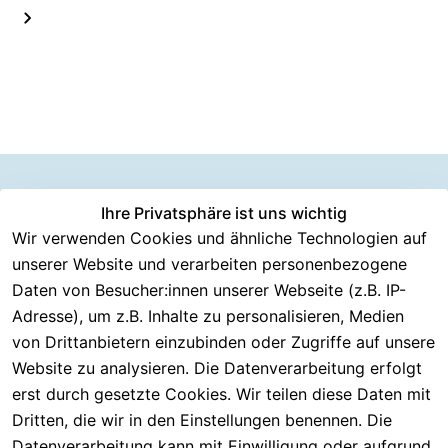
Information
Versanddie
Ihre Privatsphäre ist uns wichtig
Rechtliches
Kundenserv
ice
en
nstleister
Wir verwenden Cookies und ähnliche Technologien auf
AGB
unserer Website und verarbeiten personenbezogene
Häufige 
Über CMK 
DHL
Impressum
Fragen
Daten von Besucher:innen unserer Webseite (z.B. IP-
Versand
DPD
Datenschutzer
Adresse), um z.B. Inhalte zu personalisieren, Medien
Batterieentsor
Kontakt
klärung
gung
von Drittanbietern einzubinden oder Zugriffe auf unsere
Registrieren
Barrierefreiheit
Website zu analysieren. Die Datenverarbeitung erfolgt
Eektrogeräte-
Serviceverspr
serklärung
erst durch gesetzte Cookies. Wir teilen diese Daten mit
Entsorgung
echen
Widerrufsrech
Dritten, die wir in den Einstellungen benennen. Die
Rückgabe & 
t
Datenverarbeitung kann mit Einwilligung oder aufgrund