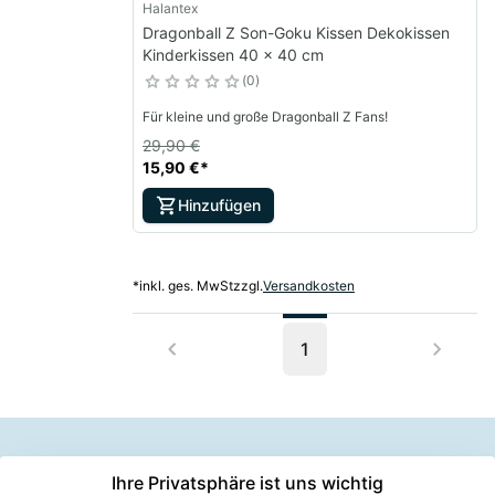
Halantex
Dragonball Z Son-Goku Kissen Dekokissen
Kinderkissen 40 x 40 cm
0
Für kleine und große Dragonball Z Fans!
29,90 €
15,90 €
*
Hinzufügen
*
inkl. ges. MwSt
zzgl.
Versandkosten
1
Information
Versanddie
Ihre Privatsphäre ist uns wichtig
Rechtliches
Kundenserv