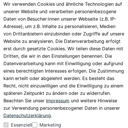
ice
en
nstleister
Wir verwenden Cookies und ähnliche Technologien auf
AGB
unserer Website und verarbeiten personenbezogene
Häufige 
Über CMK 
DHL
Impressum
Fragen
Daten von Besucher:innen unserer Webseite (z.B. IP-
Versand
DPD
Datenschutzer
Adresse), um z.B. Inhalte zu personalisieren, Medien
Batterieentsor
Kontakt
klärung
gung
von Drittanbietern einzubinden oder Zugriffe auf unsere
Registrieren
Barrierefreiheit
Website zu analysieren. Die Datenverarbeitung erfolgt
Eektrogeräte-
Serviceverspr
serklärung
erst durch gesetzte Cookies. Wir teilen diese Daten mit
Entsorgung
echen
Widerrufsrech
Dritten, die wir in den Einstellungen benennen. Die
Rückgabe & 
t
Datenverarbeitung kann mit Einwilligung oder aufgrund
30 Tage 
eines berechtigten Interesses erfolgen. Die Zustimmung
testen
kann erteilt oder abgelehnt werden. Es besteht das
Versand & 
Recht, nicht einzuwilligen und die Einwilligung zu einem
Zahlung
späteren Zeitpunkt zu ändern oder zu widerrufen.
Beachten Sie unser
Impressum
und weitere Hinweise
Vertrag
zur Verwendung personenbezogener Daten in unserer
widerrufen
Datenschutzerklärung
.
Essenziell
Marketing