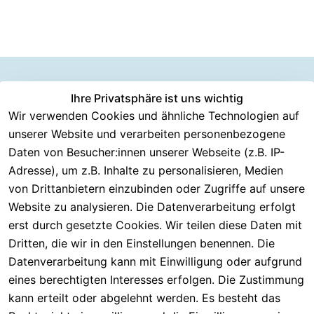
Information
Versanddie
Ihre Privatsphäre ist uns wichtig
Rechtliches
Kundenserv
ice
en
nstleister
Wir verwenden Cookies und ähnliche Technologien auf
AGB
unserer Website und verarbeiten personenbezogene
Häufige 
Über CMK 
DHL
Impressum
Fragen
Daten von Besucher:innen unserer Webseite (z.B. IP-
Versand
DPD
Datenschutzer
Adresse), um z.B. Inhalte zu personalisieren, Medien
Batterieentsor
Kontakt
klärung
gung
von Drittanbietern einzubinden oder Zugriffe auf unsere
Registrieren
Barrierefreiheit
Website zu analysieren. Die Datenverarbeitung erfolgt
Eektrogeräte-
Serviceverspr
serklärung
erst durch gesetzte Cookies. Wir teilen diese Daten mit
Entsorgung
echen
Widerrufsrech
Dritten, die wir in den Einstellungen benennen. Die
Rückgabe & 
t
Datenverarbeitung kann mit Einwilligung oder aufgrund
30 Tage 
eines berechtigten Interesses erfolgen. Die Zustimmung
testen
kann erteilt oder abgelehnt werden. Es besteht das
Versand & 