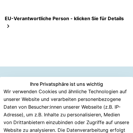
EU-Verantwortliche Person - klicken Sie für Details
Information
Versanddie
Ihre Privatsphäre ist uns wichtig
Rechtliches
Kundenserv
ice
en
nstleister
Wir verwenden Cookies und ähnliche Technologien auf
AGB
unserer Website und verarbeiten personenbezogene
Häufige 
Über CMK 
DHL
Impressum
Fragen
Daten von Besucher:innen unserer Webseite (z.B. IP-
Versand
DPD
Datenschutzer
Adresse), um z.B. Inhalte zu personalisieren, Medien
Batterieentsor
Kontakt
klärung
gung
von Drittanbietern einzubinden oder Zugriffe auf unsere
Registrieren
Barrierefreiheit
Website zu analysieren. Die Datenverarbeitung erfolgt
Eektrogeräte-