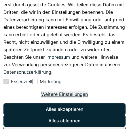
Serviceverspr
serklärung
erst durch gesetzte Cookies. Wir teilen diese Daten mit
Entsorgung
echen
Widerrufsrech
Dritten, die wir in den Einstellungen benennen. Die
Rückgabe & 
t
Datenverarbeitung kann mit Einwilligung oder aufgrund
30 Tage 
eines berechtigten Interesses erfolgen. Die Zustimmung
testen
kann erteilt oder abgelehnt werden. Es besteht das
Versand & 
Recht, nicht einzuwilligen und die Einwilligung zu einem
Zahlung
späteren Zeitpunkt zu ändern oder zu widerrufen.
Beachten Sie unser
Impressum
und weitere Hinweise
Vertrag
zur Verwendung personenbezogener Daten in unserer
widerrufen
Datenschutzerklärung
.
Essenziell
Marketing
Weitere Einstellungen
Alles akzeptieren
Instagram
Alles ablehnen