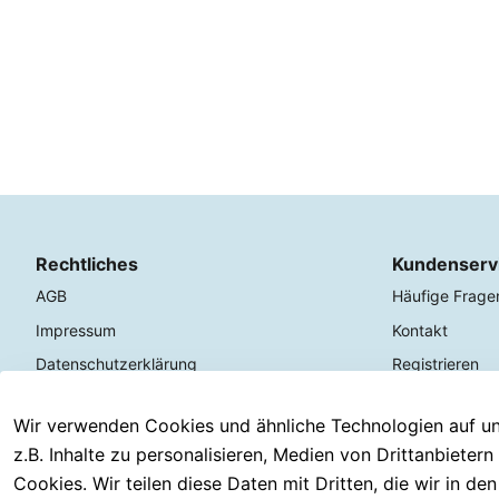
Rechtliches
Kundenserv
AGB
Häufige Frage
Impressum
Kontakt
Datenschutzerklärung
Registrieren
Barrierefreiheitserklärung
Serviceverspr
Wir verwenden Cookies und ähnliche Technologien auf un
Widerrufsrecht
Rückgabe & 30
z.B. Inhalte zu personalisieren, Medien von Drittanbieter
Versand & Zah
Cookies. Wir teilen diese Daten mit Dritten, die wir in d