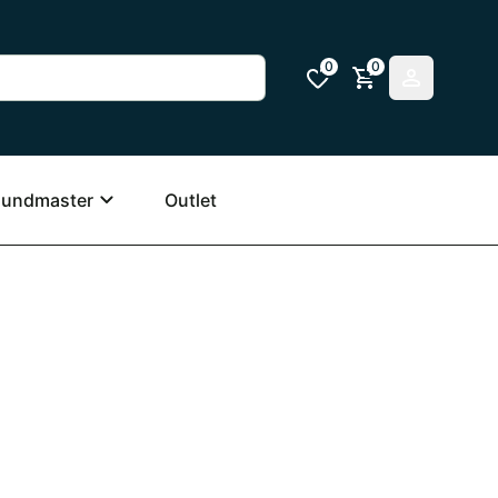
0
0
undmaster
Outlet