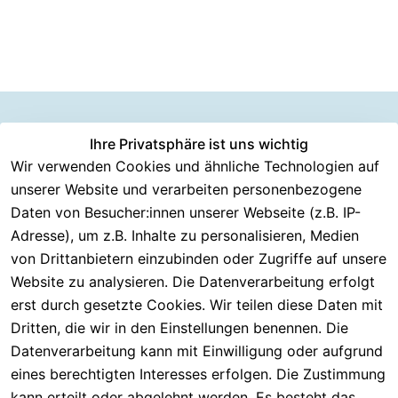
Information
Versanddie
Ihre Privatsphäre ist uns wichtig
Rechtliches
Kundenserv
ice
en
nstleister
Wir verwenden Cookies und ähnliche Technologien auf
AGB
unserer Website und verarbeiten personenbezogene
Häufige 
Über CMK 
DHL
Impressum
Fragen
Daten von Besucher:innen unserer Webseite (z.B. IP-
Versand
DPD
Datenschutzer
Adresse), um z.B. Inhalte zu personalisieren, Medien
Batterieentsor
Kontakt
klärung
gung
von Drittanbietern einzubinden oder Zugriffe auf unsere
Registrieren
Barrierefreiheit
Website zu analysieren. Die Datenverarbeitung erfolgt
Eektrogeräte-
Serviceverspr
serklärung
erst durch gesetzte Cookies. Wir teilen diese Daten mit
Entsorgung
echen
Widerrufsrech
Dritten, die wir in den Einstellungen benennen. Die
Rückgabe & 
t
Datenverarbeitung kann mit Einwilligung oder aufgrund
30 Tage 
eines berechtigten Interesses erfolgen. Die Zustimmung
testen
kann erteilt oder abgelehnt werden. Es besteht das